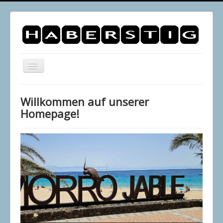
Navigation
an/aus
Startseite
Willkommen auf unserer
Sudoku
Homepage!
Tetris
Puzzle
Impressum