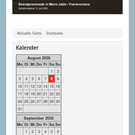
Strandpromenade in Morro Jable / Fuerteventura
Aufnahmedatum: 9. Juli 2025
Aktuelle Seite:
Startseite
Kalender
August 2026
Mo
Di
Mi
Do
Fr
Sa
So
1
2
3
4
5
6
7
8
9
10
11
12
13
14
15
16
17
18
19
20
21
22
23
24
25
26
27
28
29
30
31
September 2026
Mo
Di
Mi
Do
Fr
Sa
So
1
2
3
4
5
6